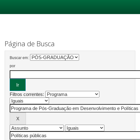
Skip
navigation
Página de Busca
Buscar em:
por
Filtros correntes: