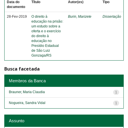
Data do
Título
Autor(es)
Tipo
documento
28-Fev-2019
O direito à
Burin, Marizete
Dissertação
educação na prisão:
um estudo sobre a
oferta e o exercício
do direito à
educação no
Presídio Estadual
de São Luiz
Gonzaga/RS
Busca facetada
Membros da Banca
Brauner, Maria Claudia
1
Nogueira, Sandra Vidal
1
Assunto