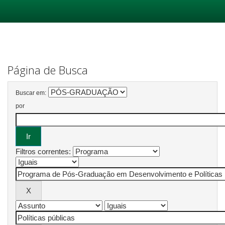
Skip
navigation
Página de Busca
Buscar em:
por
Filtros correntes: