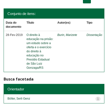
Conjunto de itens:
Data do
Título
Autor(es)
Tipo
documento
28-Fev-2019
O direito à
Burin, Marizete
Dissertação
educação na prisão:
um estudo sobre a
oferta e o exercício
do direito à
educação no
Presídio Estadual
de São Luiz
Gonzaga/RS
Busca facetada
Orientador
Bölter, Serli Genz
1