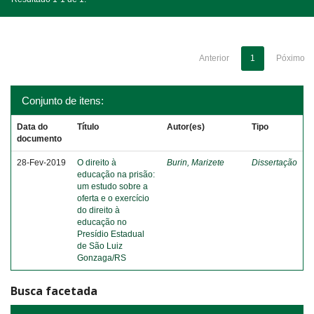
Anterior
1
Póximo
Conjunto de itens:
Data do
Título
Autor(es)
Tipo
documento
28-Fev-2019
O direito à
Burin, Marizete
Dissertação
educação na prisão:
um estudo sobre a
oferta e o exercício
do direito à
educação no
Presídio Estadual
de São Luiz
Gonzaga/RS
Busca facetada