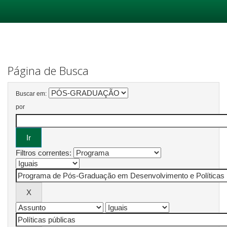
Skip
navigation
Página de Busca
Buscar em:
por
Filtros correntes: