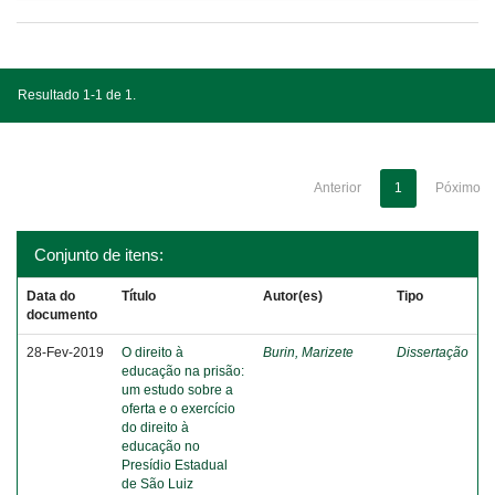
Resultado 1-1 de 1.
Anterior
1
Póximo
Conjunto de itens:
Data do
Título
Autor(es)
Tipo
documento
28-Fev-2019
O direito à
Burin, Marizete
Dissertação
educação na prisão:
um estudo sobre a
oferta e o exercício
do direito à
educação no
Presídio Estadual
de São Luiz