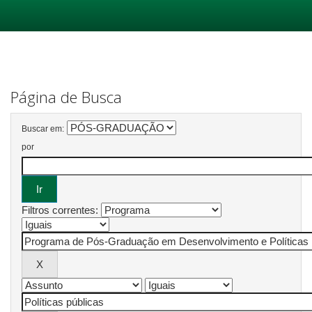
Skip
navigation
Página de Busca
Buscar em:
por
Filtros correntes: