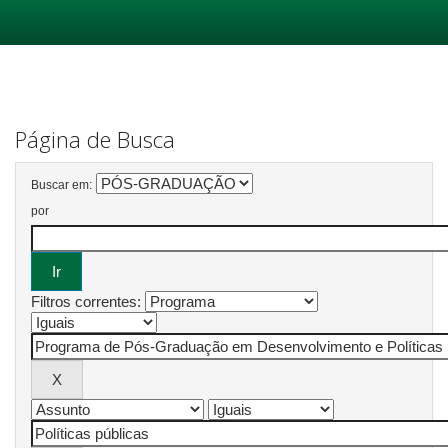
Skip
navigation
Página de Busca
Buscar em:
por
Filtros correntes: