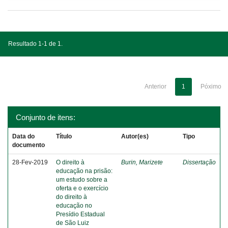
Resultado 1-1 de 1.
Anterior
1
Póximo
Conjunto de itens:
Data do
Título
Autor(es)
Tipo
documento
28-Fev-2019
O direito à
Burin, Marizete
Dissertação
educação na prisão:
um estudo sobre a
oferta e o exercício
do direito à
educação no
Presídio Estadual
de São Luiz