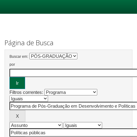
Skip
navigation
Página de Busca
Buscar em:
por
Filtros correntes: