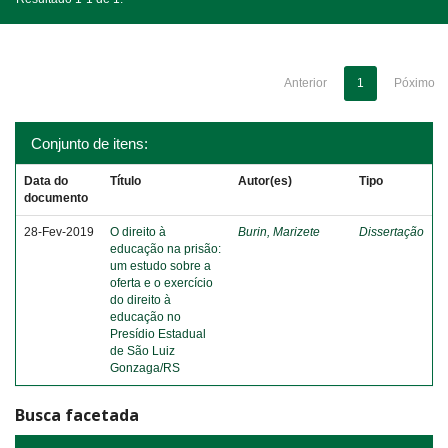
Anterior
1
Póximo
Conjunto de itens:
Data do
Título
Autor(es)
Tipo
documento
28-Fev-2019
O direito à
Burin, Marizete
Dissertação
educação na prisão:
um estudo sobre a
oferta e o exercício
do direito à
educação no
Presídio Estadual
de São Luiz
Gonzaga/RS
Busca facetada