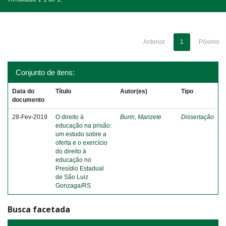
Anterior
1
Póximo
Conjunto de itens:
Data do
Título
Autor(es)
Tipo
documento
28-Fev-2019
O direito à
Burin, Marizete
Dissertação
educação na prisão:
um estudo sobre a
oferta e o exercício
do direito à
educação no
Presídio Estadual
de São Luiz
Gonzaga/RS
Busca facetada