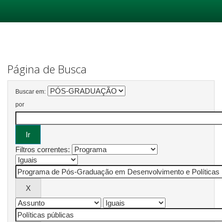
Skip
navigation
Página de Busca
Buscar em:
por
Filtros correntes: