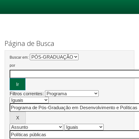
Skip
navigation
Página de Busca
Buscar em:
por
Filtros correntes: