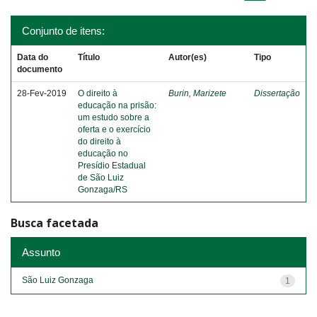
Conjunto de itens:
Data do
Título
Autor(es)
Tipo
documento
28-Fev-2019
O direito à
Burin, Marizete
Dissertação
educação na prisão:
um estudo sobre a
oferta e o exercício
do direito à
educação no
Presídio Estadual
de São Luiz
Gonzaga/RS
Busca facetada
Assunto
São Luiz Gonzaga
1