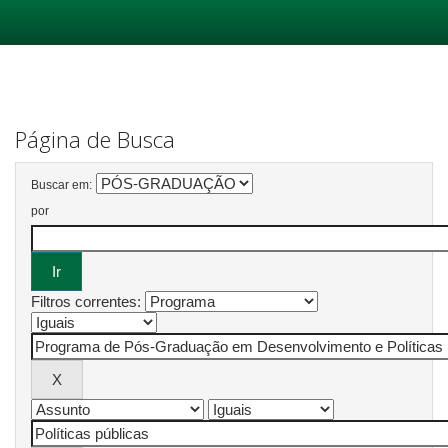
Skip
navigation
Página de Busca
Buscar em:
por
Filtros correntes: