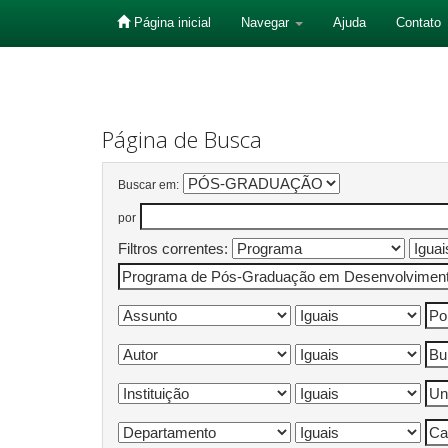
Página inicial
Navegar
Ajuda
Contato
Skip
navigation
Página de Busca
Buscar em:
por
Filtros correntes: