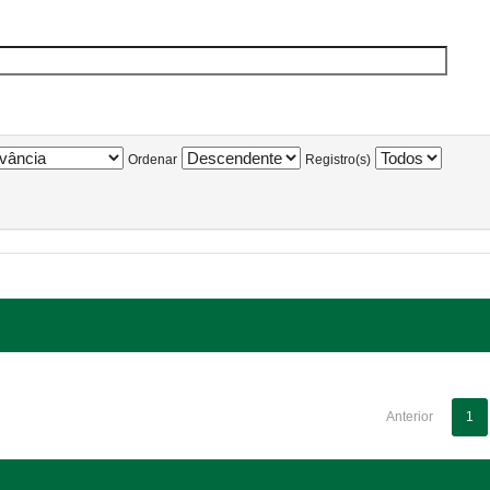
Ordenar
Registro(s)
Anterior
1