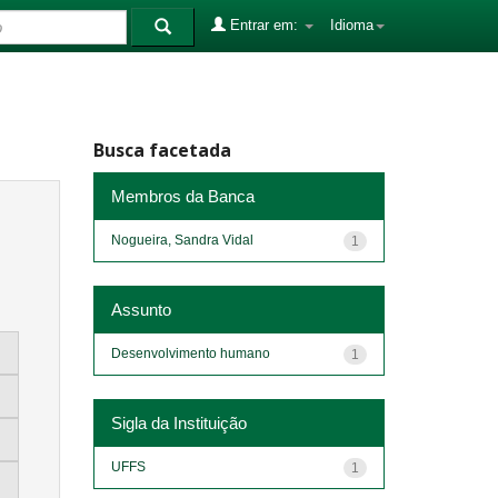
Entrar em:
Idioma
Busca facetada
Membros da Banca
Nogueira, Sandra Vidal
1
Assunto
Desenvolvimento humano
1
Sigla da Instituição
UFFS
1