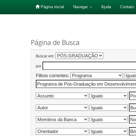
Página inicial
Navegar
Ajuda
Contato
Skip
navigation
Página de Busca
Buscar em:
por
Filtros correntes: