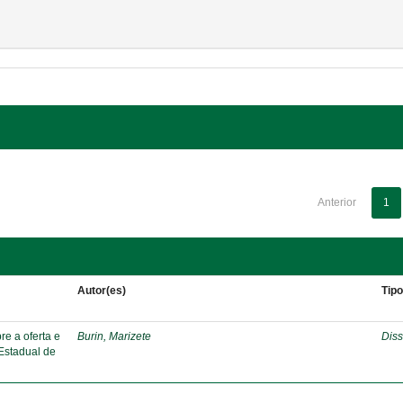
Anterior
1
Autor(es)
Tip
re a oferta e
Burin, Marizete
Diss
 Estadual de