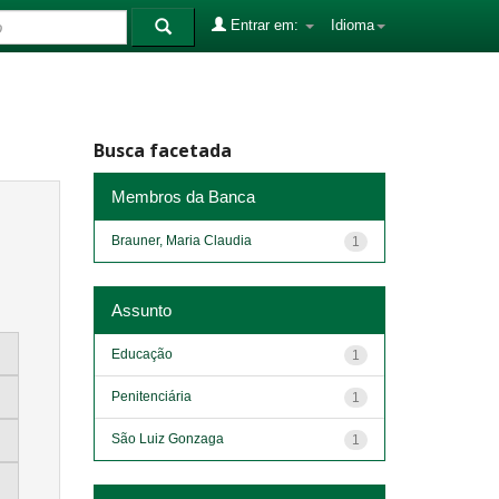
Entrar em:
Idioma
Busca facetada
Membros da Banca
Brauner, Maria Claudia
1
Assunto
Educação
1
Penitenciária
1
São Luiz Gonzaga
1