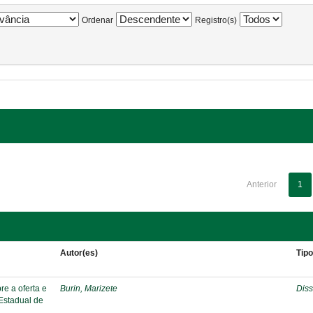
Ordenar
Registro(s)
Anterior
1
Autor(es)
Tip
re a oferta e
Burin, Marizete
Diss
 Estadual de