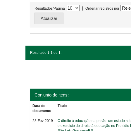
|
Resultados/Página
Ordenar registros por
Resultado 1-1 de 1.
Conjunto de itens:
Data do
Título
documento
28-Fev-2019
O direito à educação na prisão: um estudo sob
o exercício do direito à educação no Presídio
São Luiz Gonzaga/RS