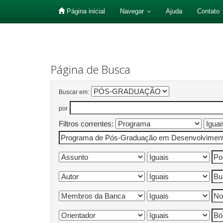
Página inicial
Navegar
Ajuda
Contato
Skip
navigation
Página de Busca
Buscar em:
por
Filtros correntes: