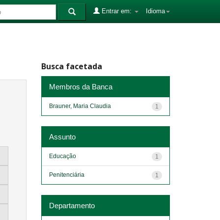
Entrar em:
Idioma
Busca facetada
Membros da Banca
Brauner, Maria Claudia
1
Assunto
Educação
1
Penitenciária
1
Departamento