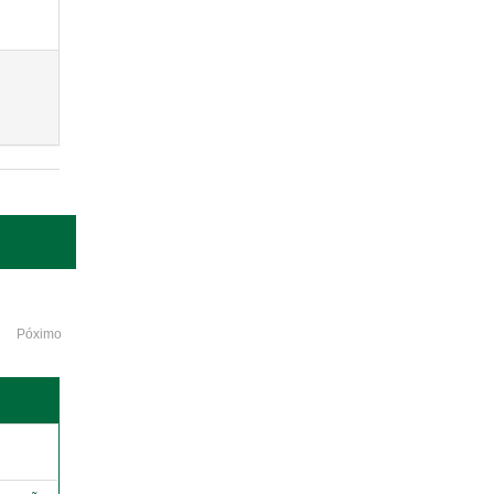
Póximo
o