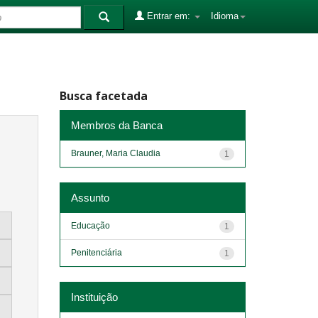
Entrar em:
Idioma
Busca facetada
Membros da Banca
Brauner, Maria Claudia
1
Assunto
Educação
1
Penitenciária
1
Instituição