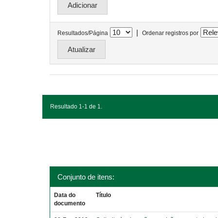
|
Resultados/Página
Ordenar registros por
Resultado 1-1 de 1.
Conjunto de itens:
Data do
Título
documento