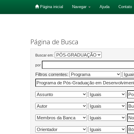
Página inicial
Navegar
Ajuda
Contato
Skip
navigation
Página de Busca
Buscar em:
por
Filtros correntes: