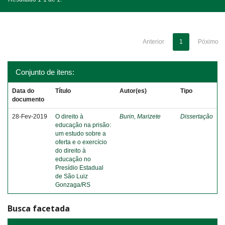
Anterior
1
Póximo
Conjunto de itens:
Data do
Título
Autor(es)
Tipo
documento
28-Fev-2019
O direito à
Burin, Marizete
Dissertação
educação na prisão:
um estudo sobre a
oferta e o exercício
do direito à
educação no
Presídio Estadual
de São Luiz
Gonzaga/RS
Busca facetada