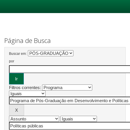
Skip
navigation
Página de Busca
Buscar em:
por
Filtros correntes: