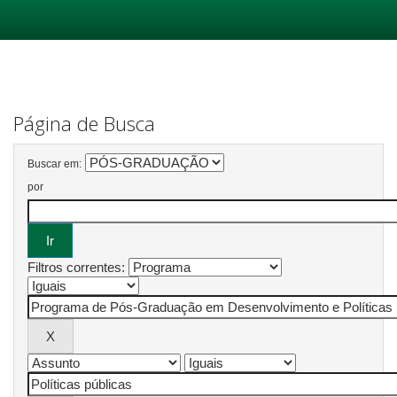
Skip
navigation
Página de Busca
Buscar em:
por
Filtros correntes: