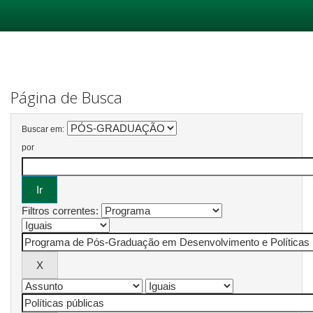
Skip
navigation
Página de Busca
Buscar em:
por
Filtros correntes: