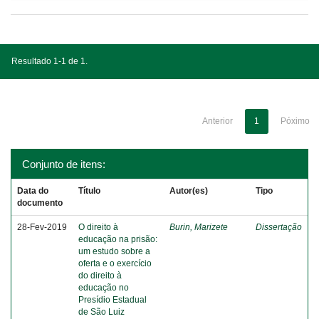
Resultado 1-1 de 1.
Anterior
1
Póximo
Conjunto de itens:
Data do
Título
Autor(es)
Tipo
documento
28-Fev-2019
O direito à
Burin, Marizete
Dissertação
educação na prisão:
um estudo sobre a
oferta e o exercício
do direito à
educação no
Presídio Estadual
de São Luiz