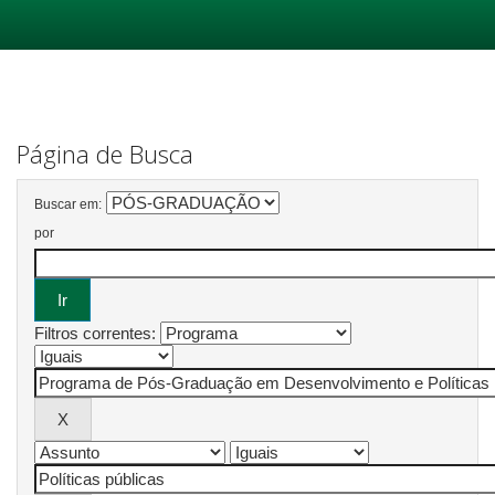
Skip
navigation
Página de Busca
Buscar em:
por
Filtros correntes: