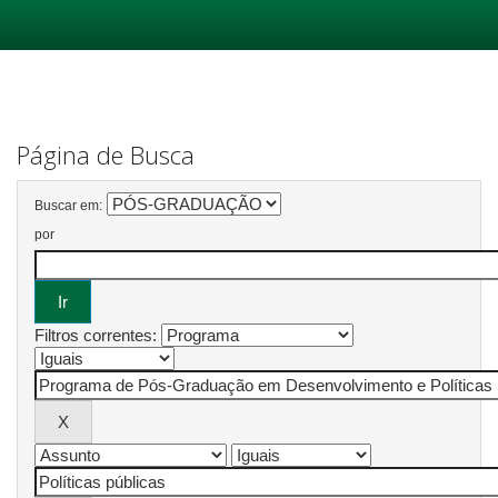
Skip
navigation
Página de Busca
Buscar em:
por
Filtros correntes: