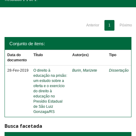
Anterior
1
Póximo
Conjunto de itens:
Data do
Título
Autor(es)
Tipo
documento
28-Fev-2019
O direito à
Burin, Marizete
Dissertação
educação na prisão:
um estudo sobre a
oferta e o exercício
do direito à
educação no
Presídio Estadual
de São Luiz
Gonzaga/RS
Busca facetada