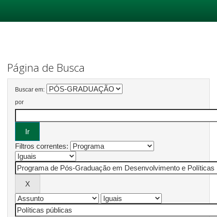
Skip
navigation
Página de Busca
Buscar em:
por
Filtros correntes: