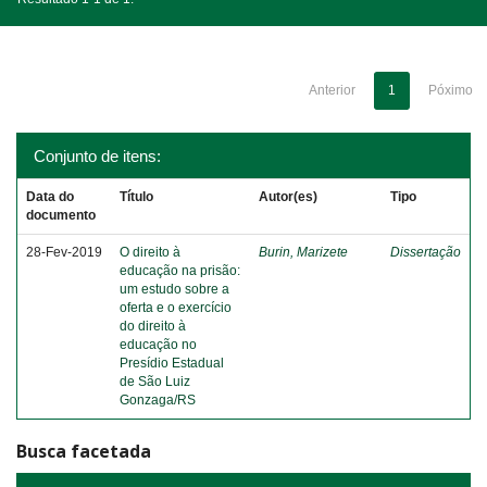
Anterior
1
Póximo
Conjunto de itens:
Data do
Título
Autor(es)
Tipo
documento
28-Fev-2019
O direito à
Burin, Marizete
Dissertação
educação na prisão:
um estudo sobre a
oferta e o exercício
do direito à
educação no
Presídio Estadual
de São Luiz
Gonzaga/RS
Busca facetada