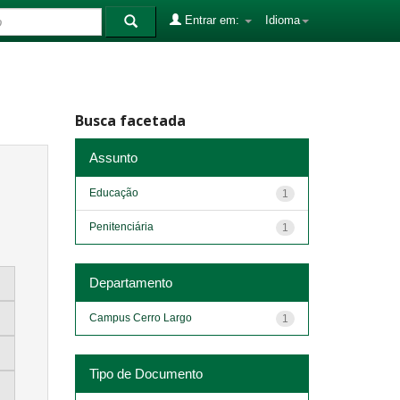
Entrar em:
Idioma
Busca facetada
Assunto
Educação
1
Penitenciária
1
Departamento
Campus Cerro Largo
1
Tipo de Documento