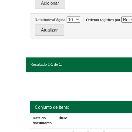
|
Resultados/Página
Ordenar registros por
Resultado 1-1 de 1.
Conjunto de itens:
Data do
Título
documento