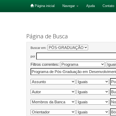
Página inicial
Navegar
Ajuda
Contato
Skip
navigation
Página de Busca
Buscar em:
por
Filtros correntes: