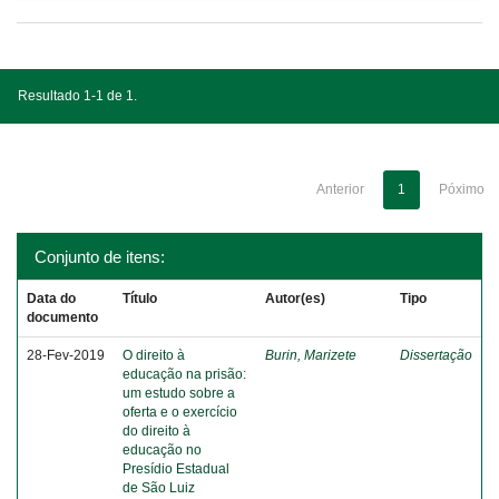
Resultado 1-1 de 1.
Anterior
1
Póximo
Conjunto de itens:
Data do
Título
Autor(es)
Tipo
documento
28-Fev-2019
O direito à
Burin, Marizete
Dissertação
educação na prisão:
um estudo sobre a
oferta e o exercício
do direito à
educação no
Presídio Estadual
de São Luiz