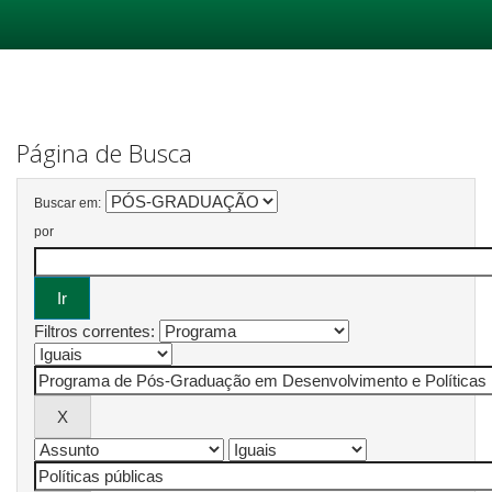
Skip
navigation
Página de Busca
Buscar em:
por
Filtros correntes: