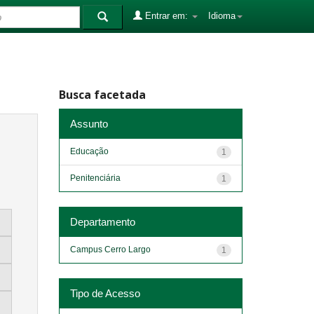
Entrar em:
Idioma
Busca facetada
Assunto
Educação
1
Penitenciária
1
Departamento
Campus Cerro Largo
1
Tipo de Acesso