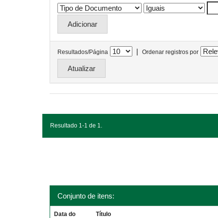
|
Resultados/Página
Ordenar registros por
Resultado 1-1 de 1.
Conjunto de itens:
Data do
Título