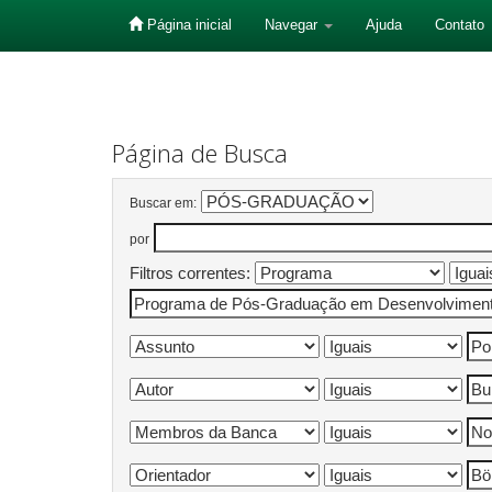
Página inicial
Navegar
Ajuda
Contato
Skip
navigation
Página de Busca
Buscar em:
por
Filtros correntes: