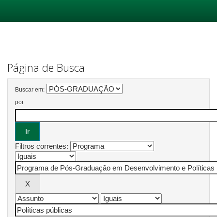
Skip
navigation
Página de Busca
Buscar em:
por
Filtros correntes: