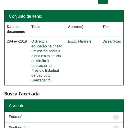
Conjunto de itens:
Data do
Título
Autor(es)
Tipo
documento
28-Fev-2019
O direito à
Burin, Marizete
Dissertação
educação na prisão:
um estudo sobre a
oferta e o exercício
do direito à
educação no
Presídio Estadual
de São Luiz
Gonzaga/RS
Busca facetada
Assunto
Educação
1
Penitenciária
1