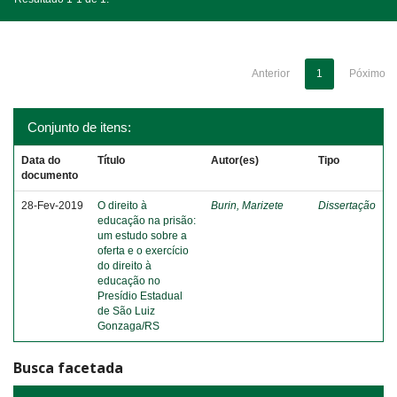
Anterior
1
Póximo
Conjunto de itens:
Data do
Título
Autor(es)
Tipo
documento
28-Fev-2019
O direito à
Burin, Marizete
Dissertação
educação na prisão:
um estudo sobre a
oferta e o exercício
do direito à
educação no
Presídio Estadual
de São Luiz
Gonzaga/RS
Busca facetada