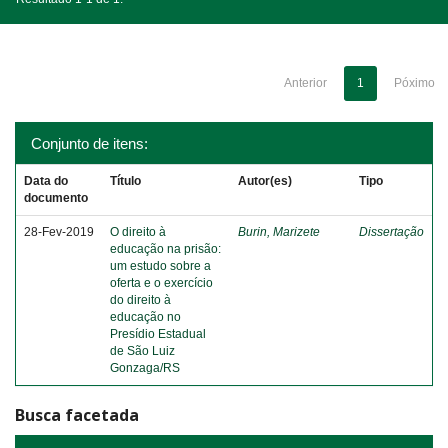
Anterior
1
Póximo
Conjunto de itens:
Data do
Título
Autor(es)
Tipo
documento
28-Fev-2019
O direito à
Burin, Marizete
Dissertação
educação na prisão:
um estudo sobre a
oferta e o exercício
do direito à
educação no
Presídio Estadual
de São Luiz
Gonzaga/RS
Busca facetada