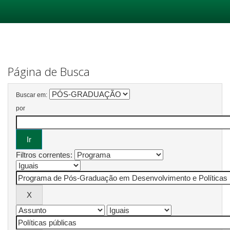
Skip
navigation
Página de Busca
Buscar em:
por
Filtros correntes: