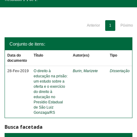
Anterior
1
Póximo
Conjunto de itens:
Data do
Título
Autor(es)
Tipo
documento
28-Fev-2019
O direito à
Burin, Marizete
Dissertação
educação na prisão:
um estudo sobre a
oferta e o exercício
do direito à
educação no
Presídio Estadual
de São Luiz
Gonzaga/RS
Busca facetada