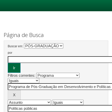
Skip
navigation
Página de Busca
Buscar em:
por
Filtros correntes: