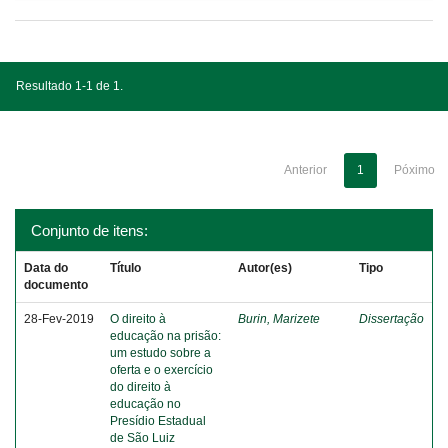
Resultado 1-1 de 1.
Anterior
1
Póximo
Conjunto de itens:
Data do
Título
Autor(es)
Tipo
documento
28-Fev-2019
O direito à
Burin, Marizete
Dissertação
educação na prisão:
um estudo sobre a
oferta e o exercício
do direito à
educação no
Presídio Estadual
de São Luiz