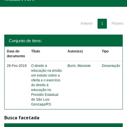
Anterior
1
Póximo
Conjunto de itens:
Data do
Título
Autor(es)
Tipo
documento
28-Fev-2019
O direito à
Burin, Marizete
Dissertação
educação na prisão:
um estudo sobre a
oferta e o exercício
do direito à
educação no
Presídio Estadual
de São Luiz
Gonzaga/RS
Busca facetada