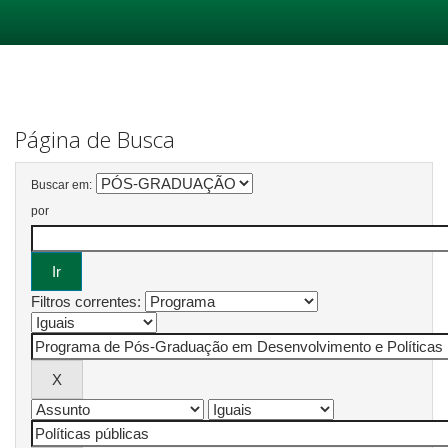
Skip
navigation
Página de Busca
Buscar em:
por
Filtros correntes: