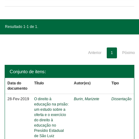
Resultado 1-1 de 1.
Anterior
1
Póximo
Conjunto de itens:
Data do
Título
Autor(es)
Tipo
documento
28-Fev-2019
O direito à
Burin, Marizete
Dissertação
educação na prisão:
um estudo sobre a
oferta e o exercício
do direito à
educação no
Presídio Estadual
de São Luiz