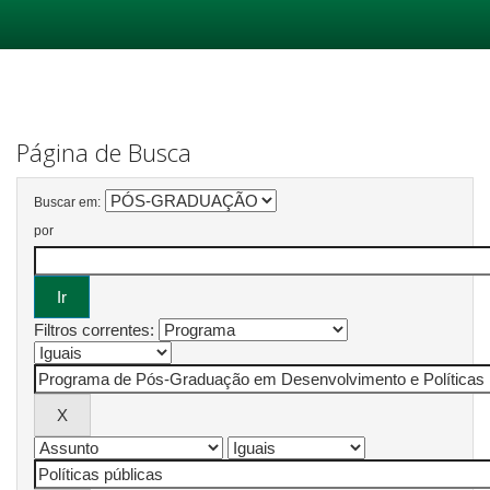
Skip
navigation
Página de Busca
Buscar em:
por
Filtros correntes: