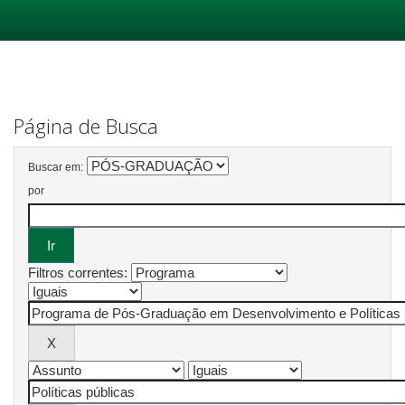
Skip
navigation
Página de Busca
Buscar em:
por
Filtros correntes: