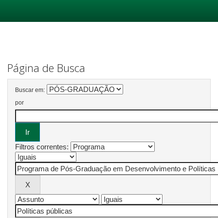
Skip
navigation
Página de Busca
Buscar em:
por
Filtros correntes: