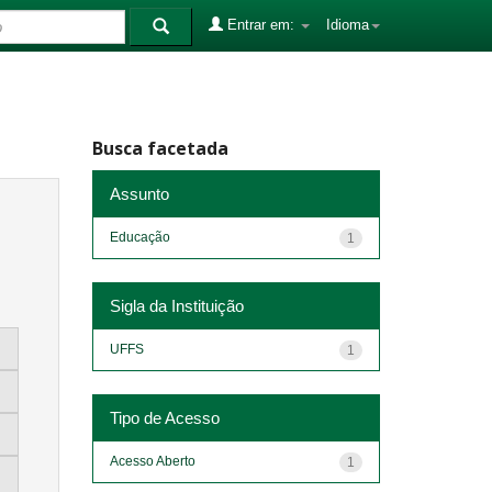
Entrar em:
Idioma
Busca facetada
Assunto
Educação
1
Sigla da Instituição
UFFS
1
Tipo de Acesso
Acesso Aberto
1