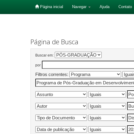
Página inicial
Navegar
Ajuda
Contato
Skip
navigation
Página de Busca
Buscar em:
por
Filtros correntes: