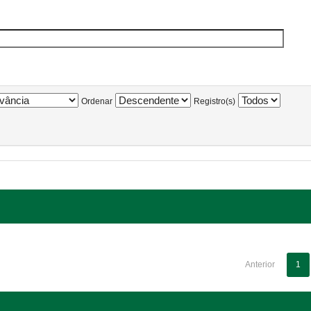
Ordenar
Registro(s)
Anterior
1