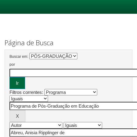
Skip
navigation
Página de Busca
Buscar em:
por
Filtros correntes: