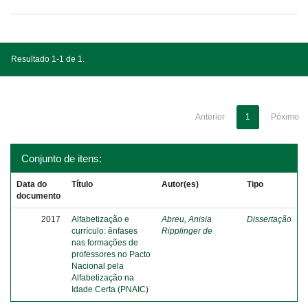
Resultado 1-1 de 1.
Anterior
1
Póximo
Conjunto de itens:
Data do
Título
Autor(es)
Tipo
documento
2017
Alfabetização e
Abreu, Anisia
Dissertação
currículo: ênfases
Ripplinger de
nas formações de
professores no Pacto
Nacional pela
Alfabetização na
Idade Certa (PNAIC)