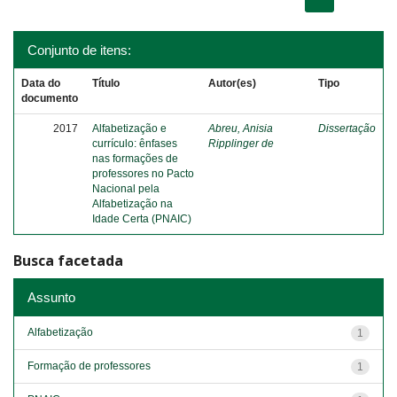
Conjunto de itens:
Data do
Título
Autor(es)
Tipo
documento
2017
Alfabetização e
Abreu, Anisia
Dissertação
currículo: ênfases
Ripplinger de
nas formações de
professores no Pacto
Nacional pela
Alfabetização na
Idade Certa (PNAIC)
Busca facetada
Assunto
Alfabetização
1
Formação de professores
1