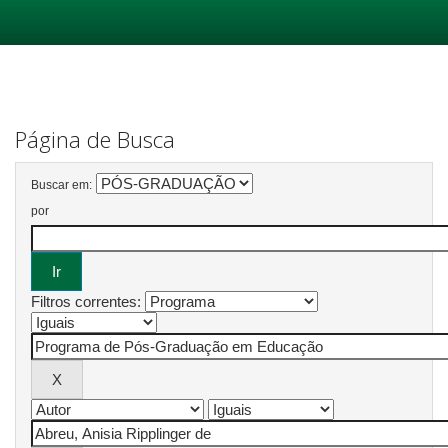
Skip
navigation
Página de Busca
Buscar em:
por
Filtros correntes: