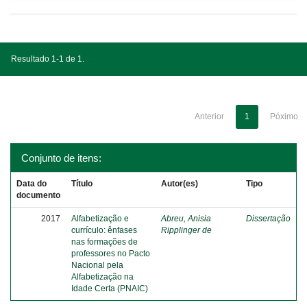
Resultado 1-1 de 1.
Anterior
1
Póximo
Conjunto de itens:
Data do
Título
Autor(es)
Tipo
documento
2017
Alfabetização e
Abreu, Anisia
Dissertação
currículo: ênfases
Ripplinger de
nas formações de
professores no Pacto
Nacional pela
Alfabetização na
Idade Certa (PNAIC)