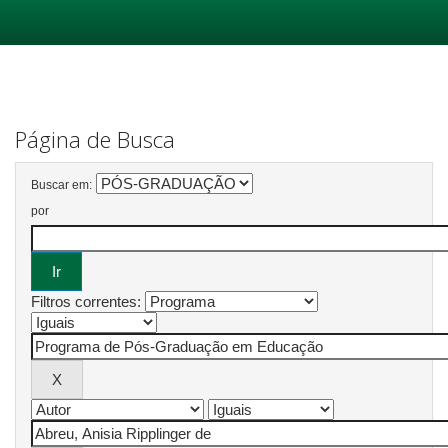
Skip
navigation
Página de Busca
Buscar em:
por
Filtros correntes: