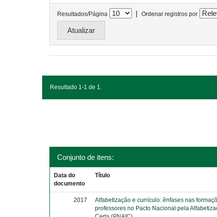
|
Resultados/Página
Ordenar registros por
Resultado 1-1 de 1.
Conjunto de itens:
Data do
Título
documento
2017
Alfabetização e currículo: ênfases nas formaç
professores no Pacto Nacional pela Alfabetiz
Certa (PNAIC)