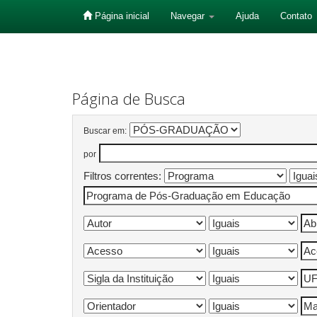
Página inicial
Navegar
Ajuda
Contato
Skip
navigation
Página de Busca
Buscar em:
por
Filtros correntes: