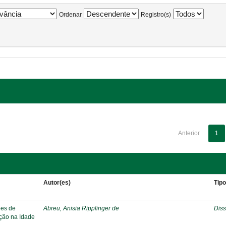
Ordenar
Registro(s)
Anterior
1
Autor(es)
Tip
ões de
Abreu, Anisia Ripplinger de
Diss
ação na Idade