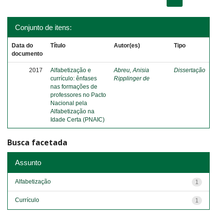
Conjunto de itens:
Data do
Título
Autor(es)
Tipo
documento
2017
Alfabetização e
Abreu, Anisia
Dissertação
currículo: ênfases
Ripplinger de
nas formações de
professores no Pacto
Nacional pela
Alfabetização na
Idade Certa (PNAIC)
Busca facetada
Assunto
Alfabetização
1
Currículo
1