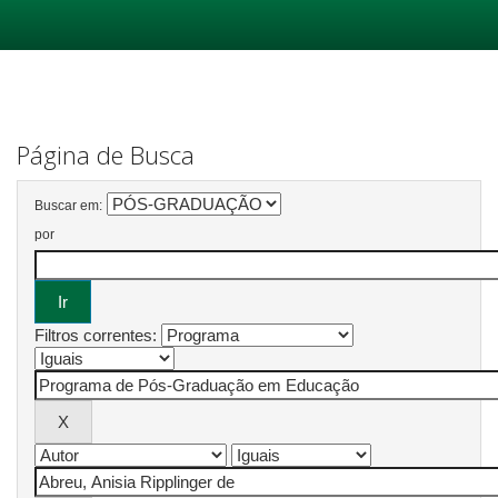
Skip
navigation
Página de Busca
Buscar em:
por
Filtros correntes: