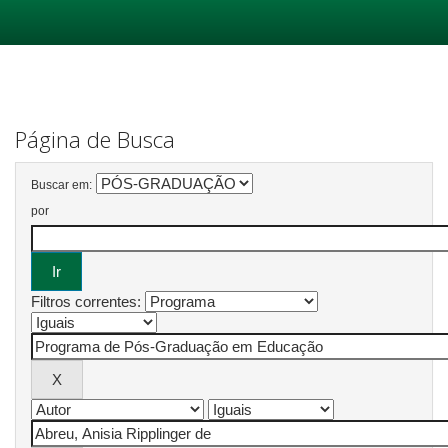
Skip
navigation
Página de Busca
Buscar em:
por
Filtros correntes: