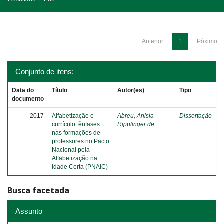
Anterior
1
Póximo
Conjunto de itens:
Data do
Título
Autor(es)
Tipo
documento
2017
Alfabetização e
Abreu, Anisia
Dissertação
currículo: ênfases
Ripplinger de
nas formações de
professores no Pacto
Nacional pela
Alfabetização na
Idade Certa (PNAIC)
Busca facetada
Assunto