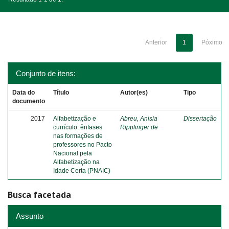
Anterior
1
Póximo
Conjunto de itens:
Data do
Título
Autor(es)
Tipo
documento
2017
Alfabetização e
Abreu, Anisia
Dissertação
currículo: ênfases
Ripplinger de
nas formações de
professores no Pacto
Nacional pela
Alfabetização na
Idade Certa (PNAIC)
Busca facetada
Assunto