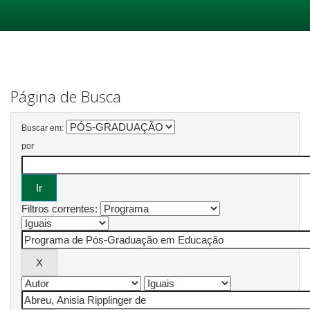
Skip
navigation
Página de Busca
Buscar em:
por
Filtros correntes: