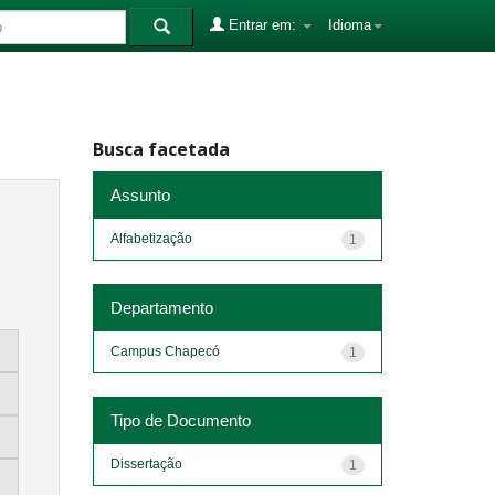
Entrar em:
Idioma
Busca facetada
Assunto
Alfabetização
1
Departamento
Campus Chapecó
1
Tipo de Documento
Dissertação
1