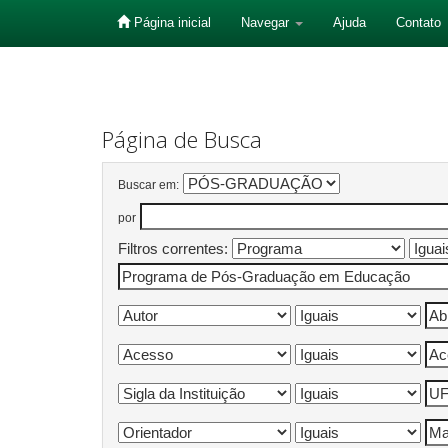
Página inicial
Navegar
Ajuda
Contato
Skip
navigation
Página de Busca
Buscar em:
por
Filtros correntes: