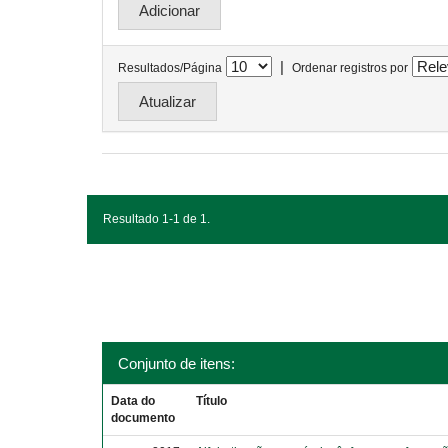
|
Resultados/Página
Ordenar registros por
Resultado 1-1 de 1.
Conjunto de itens:
Data do
Título
documento