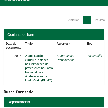
Anterior
1
Póximo
Conjunto de itens:
Data do
Título
Autor(es)
Tipo
documento
2017
Alfabetização e
Abreu, Anisia
Dissertação
currículo: ênfases
Ripplinger de
nas formações de
professores no Pacto
Nacional pela
Alfabetização na
Idade Certa (PNAIC)
Busca facetada
Departamento