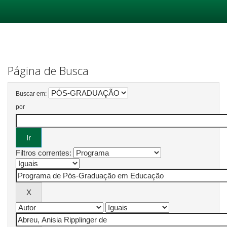
Skip
navigation
Página de Busca
Buscar em:
por
Filtros correntes: