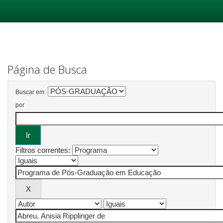
Skip
navigation
Página de Busca
Buscar em:
por
Filtros correntes: