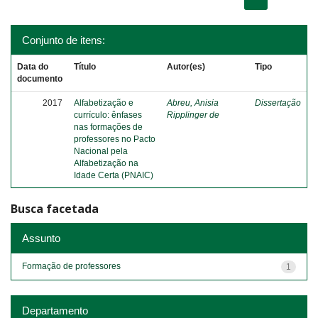
Conjunto de itens:
Data do
Título
Autor(es)
Tipo
documento
2017
Alfabetização e
Abreu, Anisia
Dissertação
currículo: ênfases
Ripplinger de
nas formações de
professores no Pacto
Nacional pela
Alfabetização na
Idade Certa (PNAIC)
Busca facetada
Assunto
Formação de professores
1
Departamento