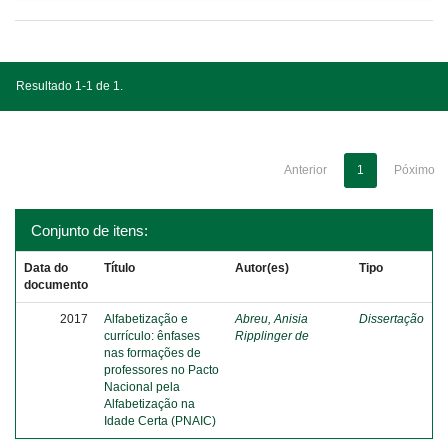
Resultado 1-1 de 1.
Anterior
1
Póximo
Conjunto de itens:
Data do
Título
Autor(es)
Tipo
documento
2017
Alfabetização e
Abreu, Anisia
Dissertação
currículo: ênfases
Ripplinger de
nas formações de
professores no Pacto
Nacional pela
Alfabetização na
Idade Certa (PNAIC)