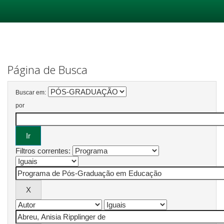
Skip
navigation
Página de Busca
Buscar em:
por
Filtros correntes: