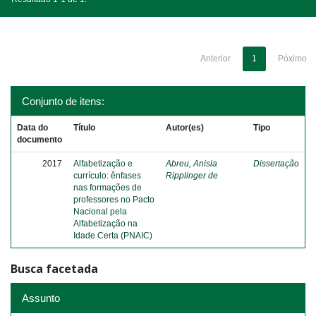
Anterior
1
Póximo
Conjunto de itens:
Data do
Título
Autor(es)
Tipo
documento
2017
Alfabetização e
Abreu, Anisia
Dissertação
currículo: ênfases
Ripplinger de
nas formações de
professores no Pacto
Nacional pela
Alfabetização na
Idade Certa (PNAIC)
Busca facetada
Assunto