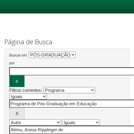
Skip
navigation
Página de Busca
Buscar em:
por
Filtros correntes: