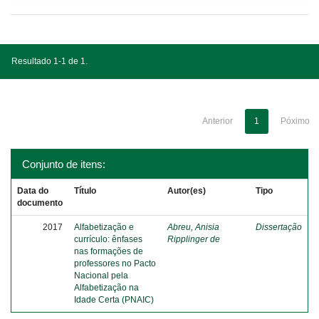
Resultado 1-1 de 1.
Anterior
1
Póximo
Conjunto de itens:
Data do
Título
Autor(es)
Tipo
documento
2017
Alfabetização e
Abreu, Anisia
Dissertação
currículo: ênfases
Ripplinger de
nas formações de
professores no Pacto
Nacional pela
Alfabetização na
Idade Certa (PNAIC)