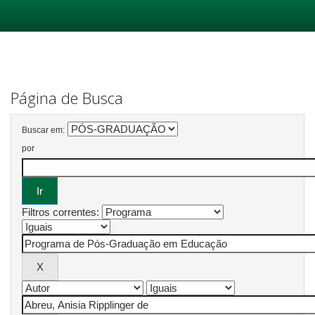
Skip
navigation
Página de Busca
Buscar em:
por
Filtros correntes: