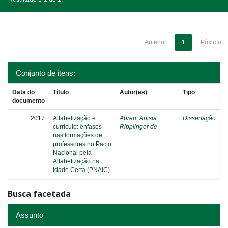
Anterior
1
Póximo
Conjunto de itens:
Data do
Título
Autor(es)
Tipo
documento
2017
Alfabetização e
Abreu, Anisia
Dissertação
currículo: ênfases
Ripplinger de
nas formações de
professores no Pacto
Nacional pela
Alfabetização na
Idade Certa (PNAIC)
Busca facetada
Assunto