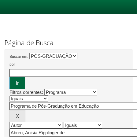
Skip
navigation
Página de Busca
Buscar em:
por
Filtros correntes: