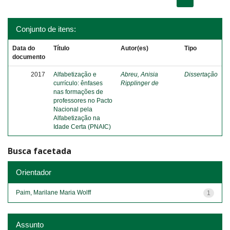
Conjunto de itens:
Data do
Título
Autor(es)
Tipo
documento
2017
Alfabetização e
Abreu, Anisia
Dissertação
currículo: ênfases
Ripplinger de
nas formações de
professores no Pacto
Nacional pela
Alfabetização na
Idade Certa (PNAIC)
Busca facetada
Orientador
Paim, Marilane Maria Wolff
1
Assunto