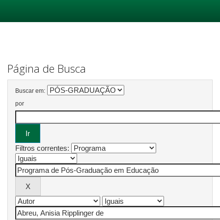
Skip
navigation
Página de Busca
Buscar em:
por
Filtros correntes: