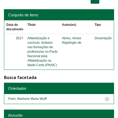
Conjunto de itens:
Data do
Título
Autor(es)
Tipo
documento
2017
Alfabetização e
Abreu, Anisia
Dissertação
currículo: ênfases
Ripplinger de
nas formações de
professores no Pacto
Nacional pela
Alfabetização na
Idade Certa (PNAIC)
Busca facetada
Orientador
Paim, Marilane Maria Wolff
1
Assunto