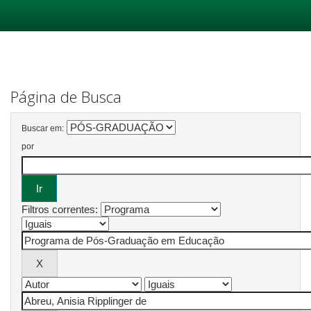
Skip
navigation
Página de Busca
Buscar em:
por
Filtros correntes: