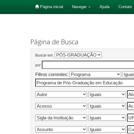
Página inicial
Navegar
Ajuda
Contato
Skip
navigation
Página de Busca
Buscar em:
por
Filtros correntes: