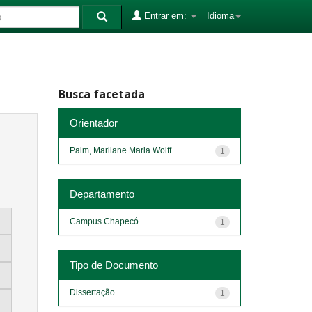
Entrar em:
Idioma
Busca facetada
Orientador
Paim, Marilane Maria Wolff
1
Departamento
Campus Chapecó
1
Tipo de Documento
Dissertação
1