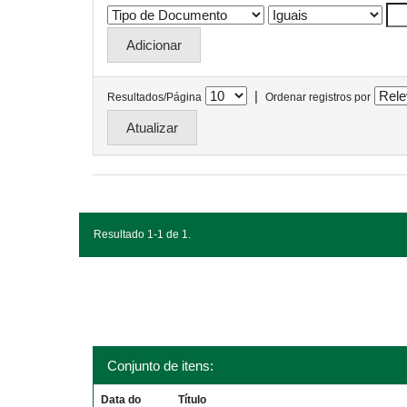
|
Resultados/Página
Ordenar registros por
Resultado 1-1 de 1.
Conjunto de itens:
Data do
Título